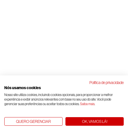
Política de privacidade
Nós usamos cookies
Nosso site utiliza cookies, incluindo cookies opcionais, para proporcionar a melhor
experiência e exibir anúncios relevantes com base no seu uso do site. Você pode
gerenciar suas preferências ou aceitar todos os cookies.
Saiba mais
.
QUERO GERENCIAR
OK, VAMOS LÁ!
Back to top