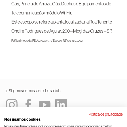
Gás, Panela de Arroz a Gás, Duchas e Equipamentos de
Telecomunicação (módulo Wi-Fi).
Este escopo se refere a planta localizada na Rua Tenente
Onofre Rodrigues de Aguiar, 200 – Mogi das Cruzes – SP.
Política integrada: REV03-03.04.17 / Escopo: REV03-16.07.2021
Siga-nos em nossas redes sociais
Política de privacidade
Nós usamos cookies
Política integrada
Termos e condições de uso
Nosso site utiliza cookies, incluindo cookies opcionais, para proporcionar a melhor