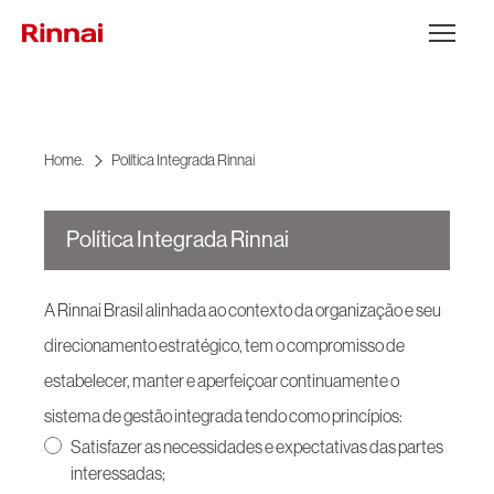
Ir para o conteúdo
Abrir Menu
Home.
Política Integrada Rinnai
Política Integrada Rinnai
A Rinnai Brasil alinhada ao contexto da organização e seu
direcionamento estratégico, tem o compromisso de
estabelecer, manter e aperfeiçoar continuamente o
sistema de gestão integrada tendo como princípios:
Satisfazer as necessidades e expectativas das partes
interessadas;