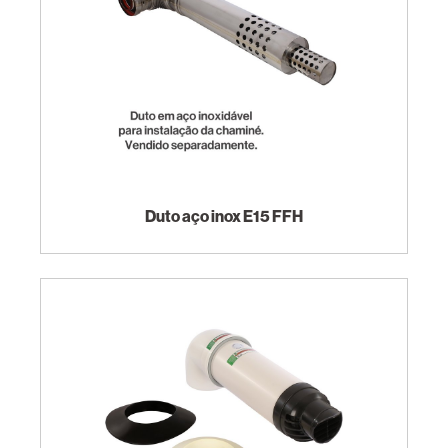
Duto aço inox E15 FFH