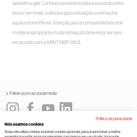
aparelho a gás. Conheça acessórios para a exaustão entre
dutos, terminais, coletores para instalação externa dos
aquecedores Rinnai. Atenção para a compatibilidade dos
modelos apropriada e toda instalação deve estar sempre
em acordo com a ABNT:NBR 13103.
Follow us on our social media
Política de privacidade
Nós usamos cookies
Integrated policy
Terms and conditions of use
Nosso site utiliza cookies, incluindo cookies opcionais, para proporcionar a melhor
experiência e exibir anúncios relevantes com base no seu uso do site. Você pode