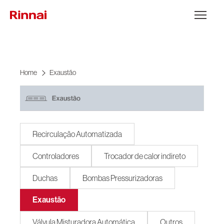
Go to content
Open the 
Home
Exaustão
Recirculação Automatizada
Controladores
Trocador de calor indireto
Duchas
Bombas Pressurizadoras
Exaustão
Válvula Misturadora Automática
Outros