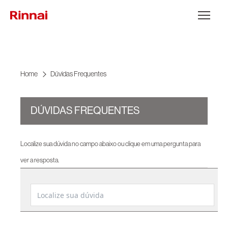
Ir para o conteúdo
Abrir Menu
Home
Dúvidas Frequentes
DÚVIDAS FREQUENTES
Localize sua dúvida no campo abaixo ou clique em uma pergunta para
ver a resposta.