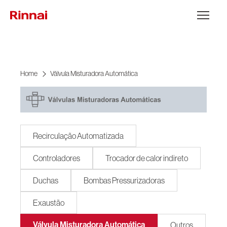
Ir para o conteúdo
Abrir Menu
Home
Válvula Misturadora Automática
Recirculação Automatizada
Controladores
Trocador de calor indireto
Duchas
Bombas Pressurizadoras
Exaustão
Válvula Misturadora Automática
Outros