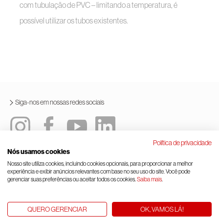
com tubulação de PVC – limitando a temperatura, é
possível utilizar os tubos existentes.
Siga-nos em nossas redes sociais
Política de privacidade
Nós usamos cookies
Política integrada
Termos e condições de uso
Nosso site utiliza cookies, incluindo cookies opcionais, para proporcionar a melhor
experiência e exibir anúncios relevantes com base no seu uso do site. Você pode
Lei geral de proteção de dados
Gerenciamento de cookies
gerenciar suas preferências ou aceitar todos os cookies.
Saiba mais
.
© Rinnai Corporation.
QUERO GERENCIAR
OK, VAMOS LÁ!
Subir