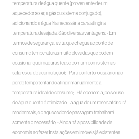
temperatura de água quente (proveniente de um
aquecedor solar, a gás ou sistema conjugado),
adicionando a água fria necessária para atingir a
temperatura desejada. São diversas vantagens: - Em
termos de segurança, evita que chegue ao ponto de
consumo temperaturas muito elevadas que podem
ocasionar queimaduras (caso comum com sistemas
solares ou de acumulação); - Para conforto, o usuário não
perde tempo tentando atingir manualmente a
temperatura ideal de consumo; - Há economia, pois o uso
de água quente é otimizado – a água de um reservatório irá
render mais, e o aquecedor de passagem trabalhará
somente o necessário; - Ainda há a possibilidade de
economia ao fazer instalações em imóveis já existentes