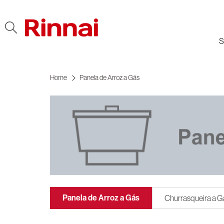
Ir al contenido
S
Home
Panela de Arroz a Gás
Panela de Arroz a Gás
Churrasqueira a G