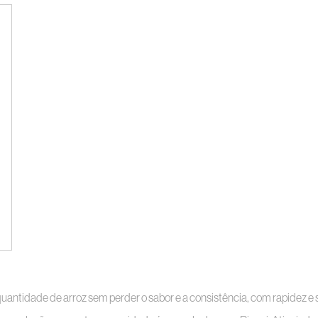
 quantidade de arroz sem perder o sabor e a consistência, com rapidez 