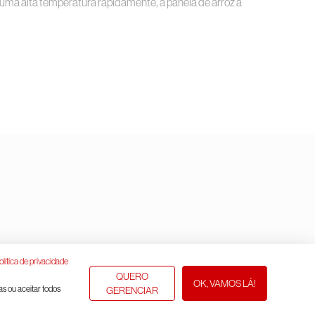
do uma alta temperatura rapidamente, a panela de arroz a
olítica de privacidade
QUERO
OK, VAMOS LÁ!
as ou aceitar todos
GERENCIAR
Asistente Virtual
Subir