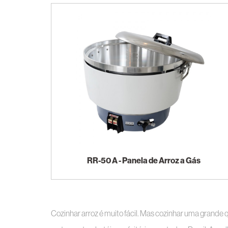
RR-50 A - Panela de Arroz a Gás
Cozinhar arroz é muito fácil. Mas cozinhar uma grande