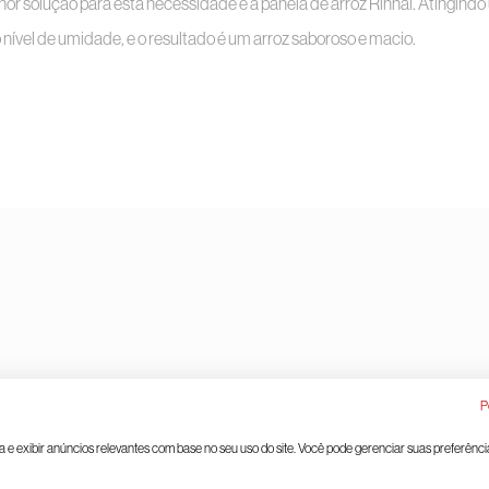
melhor solução para esta necessidade é a panela de arroz Rinnai. Atingin
ível de umidade, e o resultado é um arroz saboroso e macio.
l de protección de datos
Gestión de cookies
P
ia e exibir anúncios relevantes com base no seu uso do site. Você pode gerenciar suas preferênci