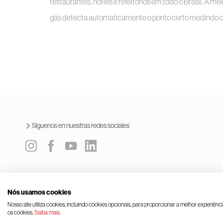
restaurantes, hotéis e refeitórios em todo o Brasil. A 
gás detecta automaticamente o ponto certo medindo o n
Síguenos en nuestras redes sociales
Política integrada
Términos y condiciones de uso
Ley genera
Nós usamos cookies
© Rinnai Corporation.
Nosso site utiliza cookies, incluindo cookies opcionais, para proporcionar a melhor experiênc
os cookies.
Saiba mais
.