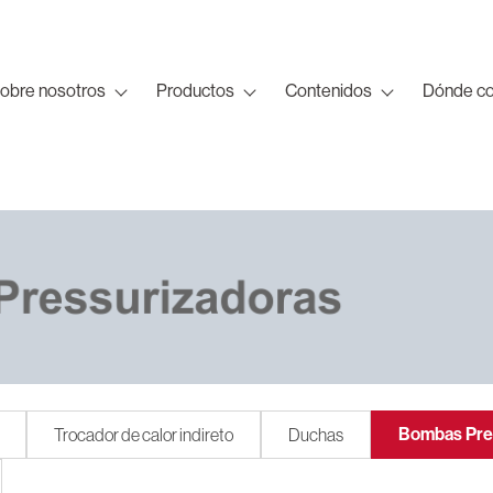
obre nosotros
Productos
Contenidos
Dónde c
Bombas Pre
Trocador de calor indireto
Duchas