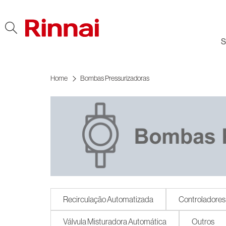
Ir al contenido
S
Home
Bombas Pressurizadoras
Recirculação Automatizada
Controladores
Válvula Misturadora Automática
Outros