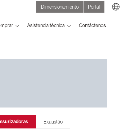
Dimensionamiento
Portal
Search
omprar
Asistencia técnica
Contáctenos
ssurizadoras
Exaustão