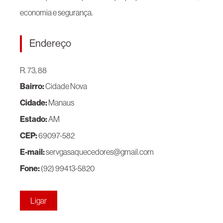
economia e segurança.
Endereço
R. 73, 88
Bairro:
Cidade Nova
Cidade:
Manaus
Estado:
AM
CEP:
69097-582
E-mail:
servgasaquecedores@gmail.com
Fone:
(92) 99413-5820
Ligar