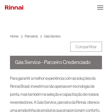
Ir para o conteúdo
Abrir Menu
Home
Parceiros
Gás Service
Compartilhar
Gás Service - Parceiro Credenciado
Para garantir a melhor experiência com as soluções da
Rinnai Brasil, investimos não apenas em tecnologia de
ponta, mas também na seleção e capacitação de nossos
revendedores. A Gás Service, parceira da Rinnai, oferece
uma ampla linha de produtos que proporcionam conforto,