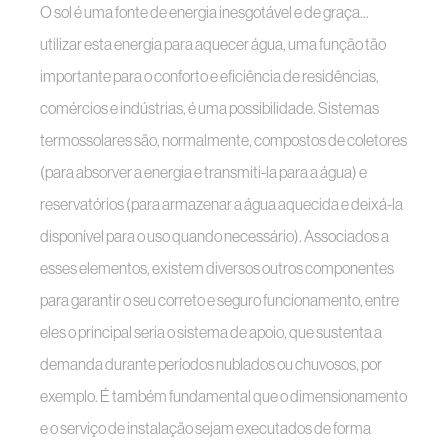
O sol é uma fonte de energia inesgotável e de graça...
utilizar esta energia para aquecer água, uma função tão
importante para o conforto e eficiência de residências,
comércios e indústrias, é uma possibilidade. Sistemas
termossolares são, normalmente, compostos de coletores
(para absorver a energia e transmiti-la para a água) e
reservatórios (para armazenar a água aquecida e deixá-la
disponível para o uso quando necessário). Associados a
esses elementos, existem diversos outros componentes
para garantir o seu correto e seguro funcionamento, entre
eles o principal seria o sistema de apoio, que sustenta a
demanda durante períodos nublados ou chuvosos, por
exemplo. É também fundamental que o dimensionamento
e o serviço de instalação sejam executados de forma