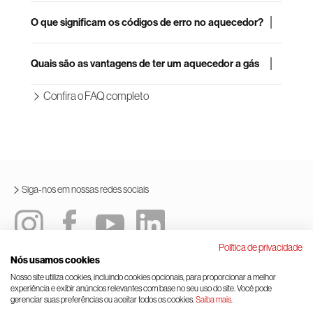
O que significam os códigos de erro no aquecedor?
Quais são as vantagens de ter um aquecedor a gás
Confira o FAQ completo
Siga-nos em nossas redes sociais
Política de privacidade
Nós usamos cookies
Política integrada
Termos e condições de uso
Nosso site utiliza cookies, incluindo cookies opcionais, para proporcionar a melhor
experiência e exibir anúncios relevantes com base no seu uso do site. Você pode
Lei geral de proteção de dados
Gerenciamento de cookies
gerenciar suas preferências ou aceitar todos os cookies.
Saiba mais
.