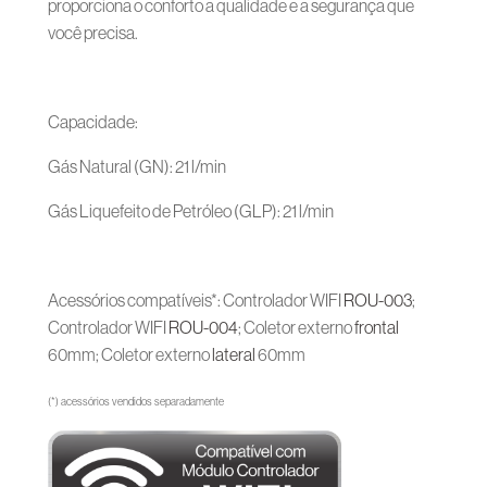
proporciona o conforto a qualidade e a segurança que
você precisa.
Capacidade:
Gás Natural (GN): 21 l/min
Gás Liquefeito de Petróleo (GLP): 21 l/min
Acessórios compatíveis*: Controlador WIFI
ROU-003
;
Controlador WIFI
ROU-004
; Coletor externo
frontal
60mm; Coletor externo
lateral
60mm
(*) acessórios vendidos separadamente