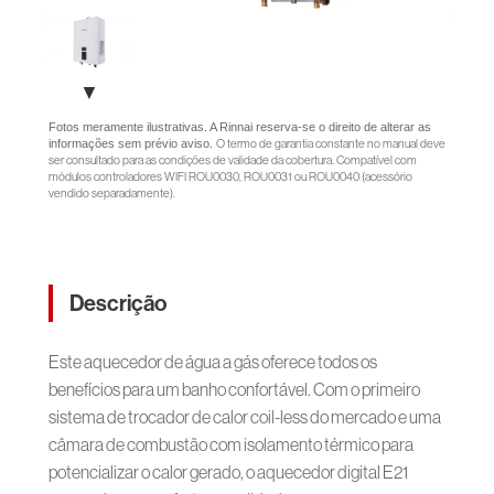
▼
Fotos meramente ilustrativas. A Rinnai reserva-se o direito de alterar as
informações sem prévio aviso.
O termo de garantia constante no manual deve
ser consultado para as condições de validade da cobertura. Compatível com
módulos controladores WIFI ROU0030, ROU0031 ou ROU0040 (acessório
vendido separadamente).
Descrição
Este aquecedor de água a gás oferece todos os
benefícios para um banho confortável. Com o primeiro
sistema de trocador de calor coil-less do mercado e uma
câmara de combustão com isolamento térmico para
potencializar o calor gerado, o aquecedor digital E21