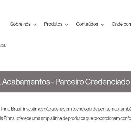
Sobre nós
Produtos
Conteúdos
Onde com
ntos
E Acabamentos - Parceiro Credenciado
 Rinnai Brasil, investimos não apenas em tecnologia de ponta, mas tam
a Rinnai, oferece uma ampla linha de produtos que proporcionam confo