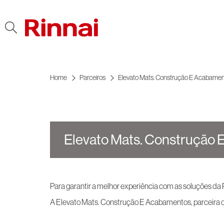
Ir para o conteúdo
Home
Parceiros
Elevato Mats. Construção E Acabame
Elevato Mats. Construção 
Para garantir a melhor experiência com as soluções da
A Elevato Mats. Construção E Acabamentos, parceira d