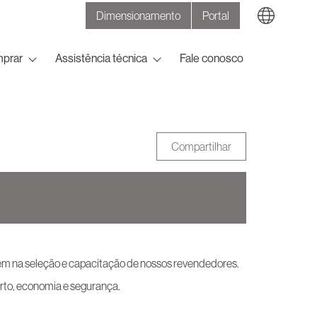
Dimensionamento
Portal
Search
prar
Assistência técnica
Fale conosco
Compartilhar
bém na seleção e capacitação de nossos revendedores.
rto, economia e segurança.