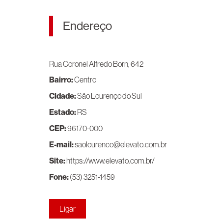
Endereço
Rua Coronel Alfredo Born, 642
Bairro:
Centro
Cidade:
São Lourenço do Sul
Estado:
RS
CEP:
96170-000
E-mail:
saolourenco@elevato.com.br
Site:
https://www.elevato.com.br/
Fone:
(53) 3251-1459
Ligar