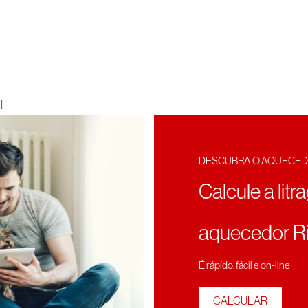
|
DESCUBRA O AQUECED
Calcule a litr
aquecedor Ri
É rápído, fácil e on-line
CALCULAR