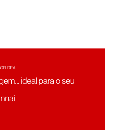
OR IDEAL
agem... ideal para o seu
nnai