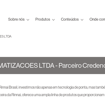
Sobre nós
Produtos
Conteúdos
Onde com
ES LTDA
TIZACOES LTDA - Parceiro Creden
 Rinnai Brasil, investimos não apenas em tecnologia de ponta, mas tam
a Rinnai, oferece uma ampla linha de produtos que proporcionam c