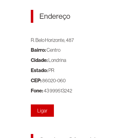
Endereço
R. Belo Horizonte, 487
Bairro:
Centro
Cidade:
Londrina
Estado:
PR
CEP:
86020-060
Fone:
43 999513242
Ligar