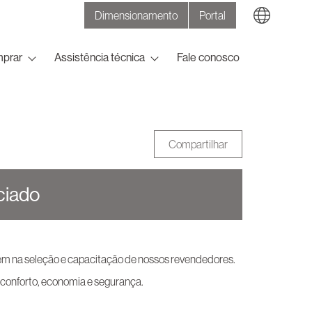
Dimensionamento
Portal
Search
prar
Assistência técnica
Fale conosco
Compartilhar
ciado
bém na seleção e capacitação de nossos revendedores.
onforto, economia e segurança.