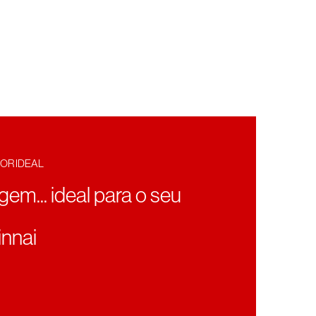
OR IDEAL
agem... ideal para o seu
nnai