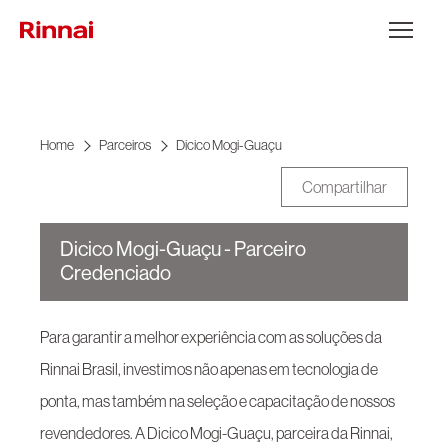
Ir para o conteúdo
Abrir Menu
Home
Parceiros
Dicico Mogi-Guaçu
Compartilhar
Dicico Mogi-Guaçu - Parceiro
Credenciado
Para garantir a melhor experiência com as soluções da
Rinnai Brasil, investimos não apenas em tecnologia de
ponta, mas também na seleção e capacitação de nossos
revendedores. A Dicico Mogi-Guaçu, parceira da Rinnai,