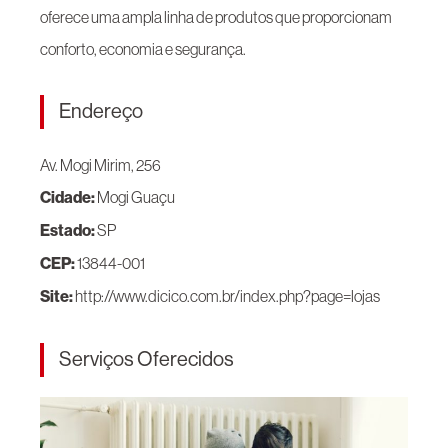
oferece uma ampla linha de produtos que proporcionam
conforto, economia e segurança.
Endereço
Av. Mogi Mirim, 256
Cidade:
Mogi Guaçu
Estado:
SP
CEP:
13844-001
Site:
http://www.dicico.com.br/index.php?page=lojas
Serviços Oferecidos