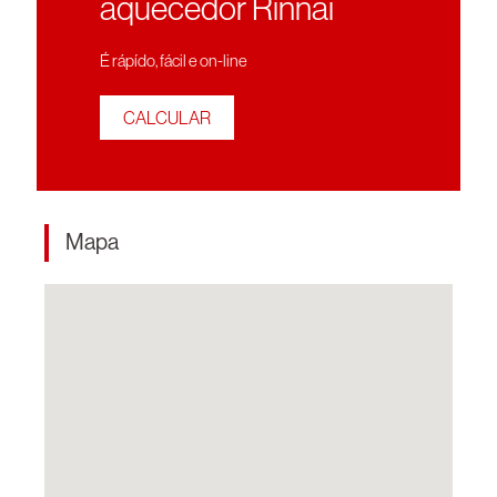
aquecedor Rinnai
É rápído, fácil e on-line
CALCULAR
Mapa