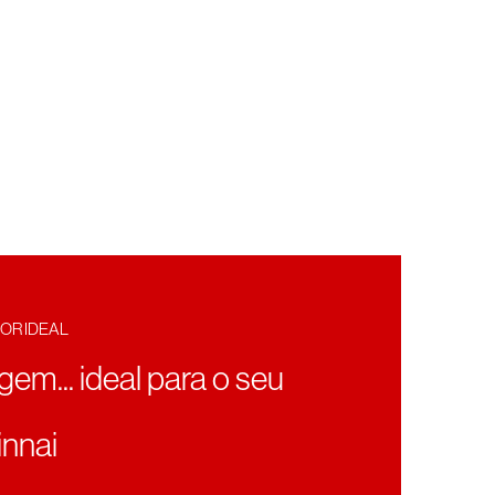
OR IDEAL
agem... ideal para o seu
nnai