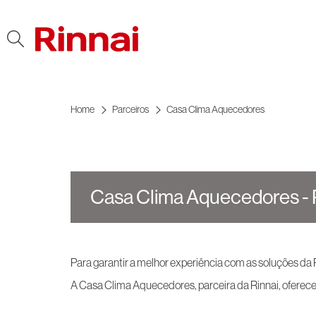
Ir para o conteúdo
Home
Parceiros
Casa Clima Aquecedores
Casa Clima Aquecedores - 
Para garantir a melhor experiência com as soluções da
A Casa Clima Aquecedores, parceira da Rinnai, oferec