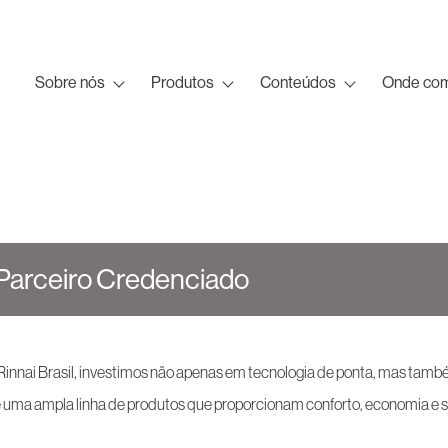
Sobre nós
Produtos
Conteúdos
Onde com
Parceiro Credenciado
 Rinnai Brasil, investimos não apenas em tecnologia de ponta, mas tam
e uma ampla linha de produtos que proporcionam conforto, economia e 