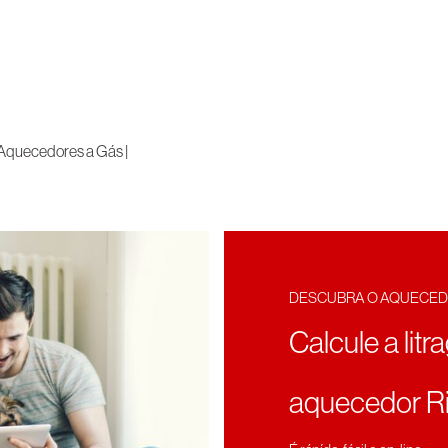
 Aquecedores a Gás |
DESCUBRA O AQUECED
Calcule a litr
aquecedor Ri