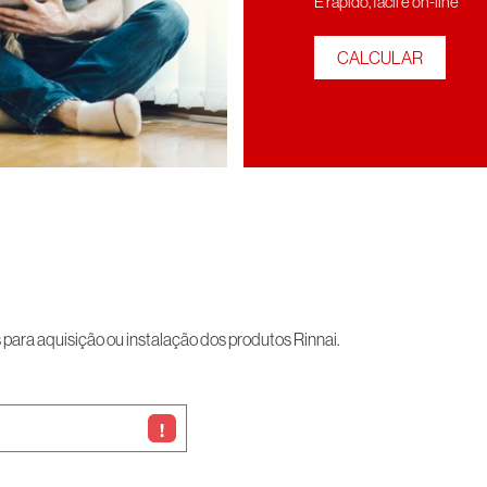
É rápído, fácil e on-line
CALCULAR
ara aquisição ou instalação dos produtos Rinnai.
!