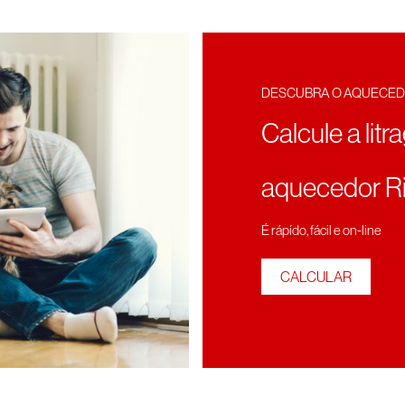
DESCUBRA O AQUECED
Calcule a litr
aquecedor Ri
É rápído, fácil e on-line
CALCULAR