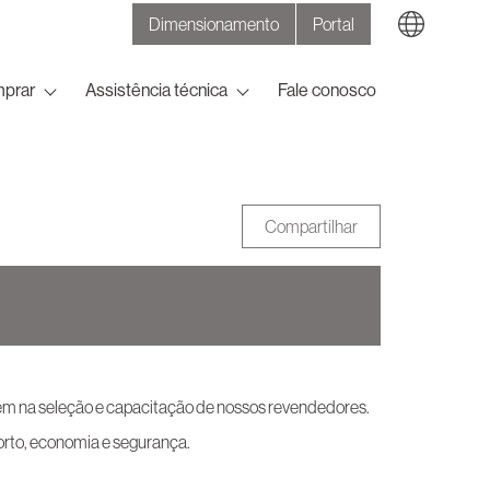
Dimensionamento
Portal
Search
prar
Assistência técnica
Fale conosco
Compartilhar
bém na seleção e capacitação de nossos revendedores.
to, economia e segurança.