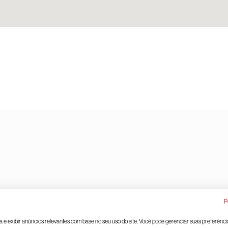
proteção de dados
Gerenciamento de cookies
P
ia e exibir anúncios relevantes com base no seu uso do site. Você pode gerenciar suas preferênci