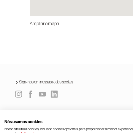
Ampliar o mapa
Siga-nos em nossas redes sociais
Política integrada
Termos e condições de uso
Lei geral de 
Nós usamos cookies
© Rinnai Corporation.
Nosso site utiliza cookies, incluindo cookies opcionais, para proporcionar a melhor experiênc