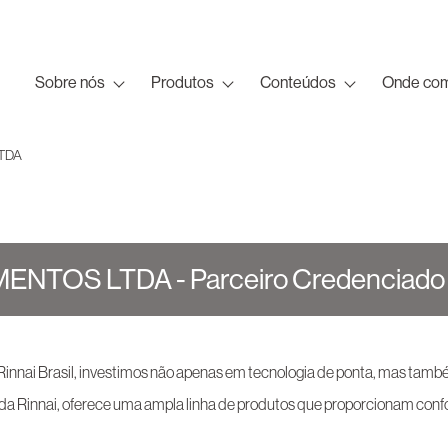
Sobre nós
Produtos
Conteúdos
Onde com
TDA
NTOS LTDA - Parceiro Credenciado
 Rinnai Brasil, investimos não apenas em tecnologia de ponta, mas tam
nnai, oferece uma ampla linha de produtos que proporcionam confor