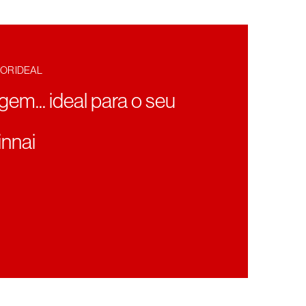
OR IDEAL
agem... ideal para o seu
nnai