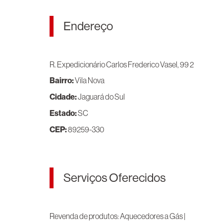
Endereço
R. Expedicionário Carlos Frederico Vasel, 99
2
Bairro:
Vila Nova
Cidade:
Jaguará do Sul
Estado:
SC
CEP:
89259-330
Serviços Oferecidos
Revenda de produtos: Aquecedores a Gás |