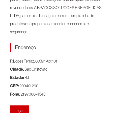
revendedores. A BRACOS SOLUCOES ENERGETICAS
LTDA, parceira da Rinnai, oferece uma ampla linha de
produtos que proporcionam conforto, economia e
segurança.
Endereço
R Lopes Ferraz, 00391
Apt 101
Cidade:
Sao Cristovao
Estado:
RJ
CEP:
20940-260
Fone:
21 97060-4343
Ligar