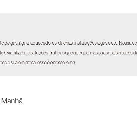
 de gás, água, aquecedores, duchas, instalações a gás e etc. Nossa eq
ando e viabilizando soluções práticas que adequam as suas reais necessi
cê e sua empresa, esse é o nosso lema.
a Manhã