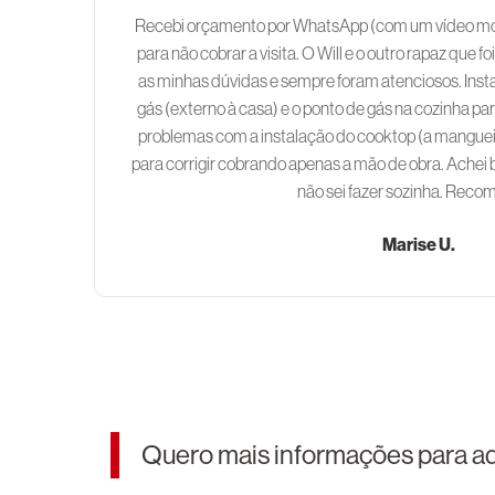
Recebi orçamento por WhatsApp (com um vídeo most
para não cobrar a visita. O Will e o outro rapaz que f
as minhas dúvidas e sempre foram atenciosos. Insta
gás (externo à casa) e o ponto de gás na cozinha par
problemas com a instalação do cooktop (a mangueira
para corrigir cobrando apenas a mão de obra. Achei 
não sei fazer sozinha. Rec
Marise U.
Quero mais informações para ad