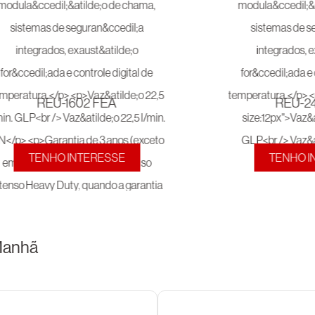
REU-1602 FEA
REU-2
TENHO INTERESSE
TENHO I
 Manhã