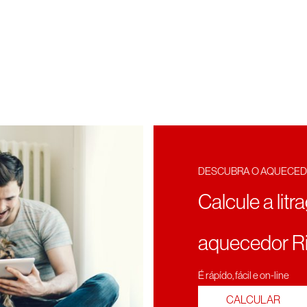
DESCUBRA O AQUECED
Calcule a lit
aquecedor Ri
É rápído, fácil e on-line