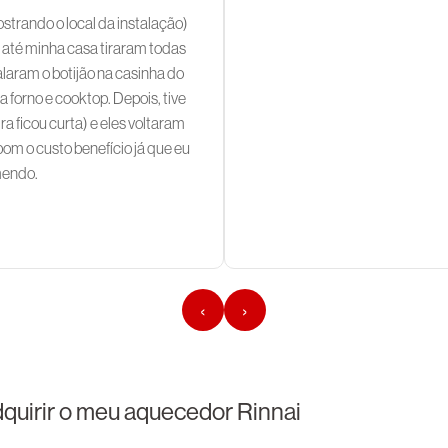
rando o local da instalação)
oi até minha casa tiraram todas
laram o botijão na casinha do
a forno e cooktop. Depois, tive
 ficou curta) e eles voltaram
bom o custo benefício já que eu
omendo.
‹
›
quirir o meu aquecedor Rinnai