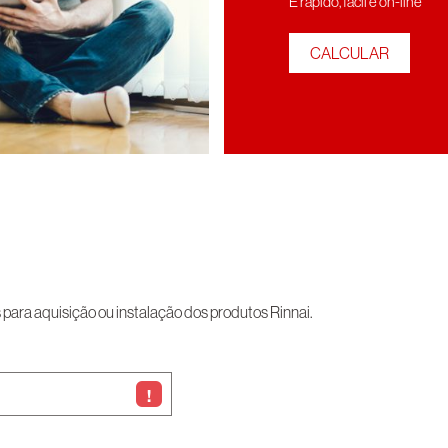
É rápído, fácil e on-line
CALCULAR
ara aquisição ou instalação dos produtos Rinnai.
!