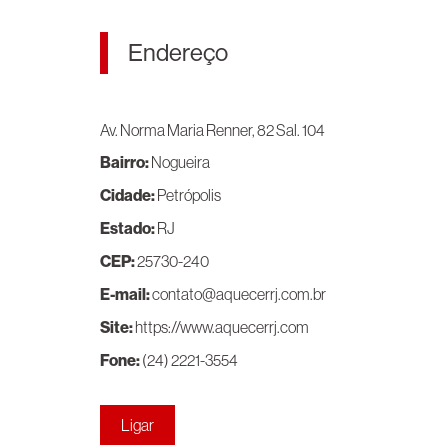
Endereço
Av. Norma Maria Renner, 82
Sal. 104
Bairro:
Nogueira
Cidade:
Petrópolis
Estado:
RJ
CEP:
25730-240
E-mail:
contato@aquecerrj.com.br
Site:
https://www.aquecerrj.com
Fone:
(24) 2221-3554
Ligar