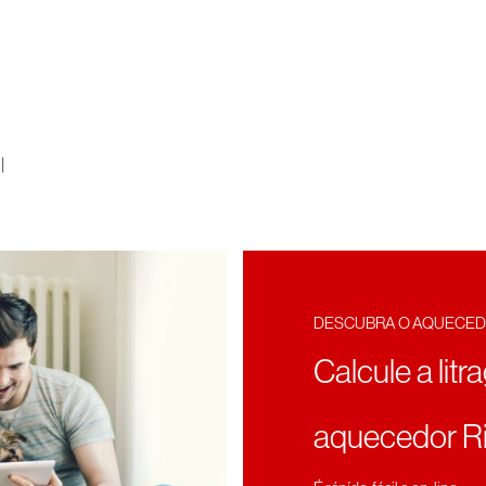
|
DESCUBRA O AQUECED
Calcule a litr
aquecedor Ri