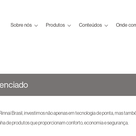
Sobre nós
Produtos
Conteúdos
Onde com
denciado
 Rinnai Brasil, investimos não apenas em tecnologia de ponta, mas tam
inha de produtos que proporcionam conforto, economia e segurança.