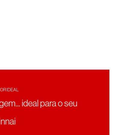
OR IDEAL
agem... ideal para o seu
nnai