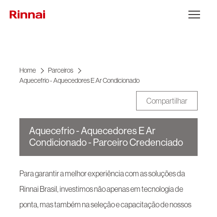
Ir para o conteúdo
Abrir Menu
Home
Parceiros
Aquecefrio - Aquecedores E Ar Condicionado
Compartilhar
Aquecefrio - Aquecedores E Ar
Condicionado - Parceiro Credenciado
Para garantir a melhor experiência com as soluções da
Rinnai Brasil, investimos não apenas em tecnologia de
ponta, mas também na seleção e capacitação de nossos