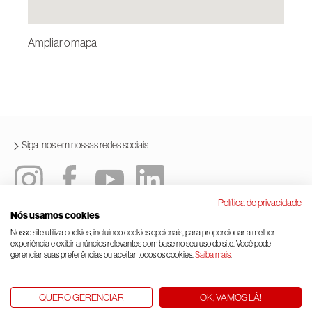
Ampliar o mapa
Siga-nos em nossas redes sociais
Política de privacidade
Nós usamos cookies
Política integrada
Termos e condições de uso
Nosso site utiliza cookies, incluindo cookies opcionais, para proporcionar a melhor
experiência e exibir anúncios relevantes com base no seu uso do site. Você pode
Lei geral de proteção de dados
Gerenciamento de cookies
gerenciar suas preferências ou aceitar todos os cookies.
Saiba mais
.
© Rinnai Corporation.
QUERO GERENCIAR
OK, VAMOS LÁ!
Subir