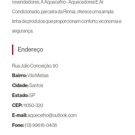
revendedores. A Aquecefrio - Aquecedores E Ar
Condicionado, parceira da Rinnai, oferece uma ampla
linha de produtos que proporcionam conforto, economia e
segurança.
Endereço
Rua Júlio Conceição, 90
Bairro:
Vila Matias
Cidade:
Santos
Estado:
SP
CEP:
11050-320
E-mail:
aquecefrio@outlook.com
Fone:
(13) 99616-0408