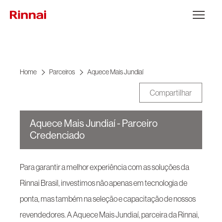
Ir para o conteúdo
Abrir Menu
Home
Parceiros
Aquece Mais Jundiaí
Compartilhar
Aquece Mais Jundiaí - Parceiro
Credenciado
Para garantir a melhor experiência com as soluções da
Rinnai Brasil, investimos não apenas em tecnologia de
ponta, mas também na seleção e capacitação de nossos
revendedores. A Aquece Mais Jundiaí, parceira da Rinnai,