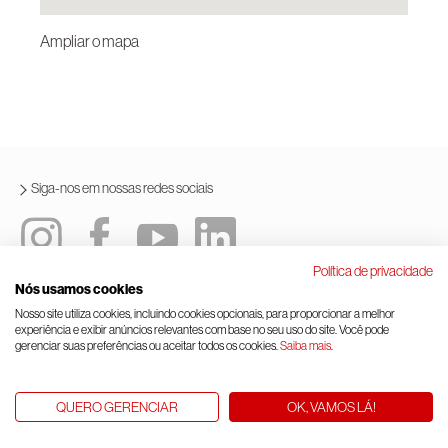
Ampliar o mapa
Siga-nos em nossas redes sociais
Política de privacidade
Nós usamos cookies
Política integrada
Termos e condições de uso
Nosso site utiliza cookies, incluindo cookies opcionais, para proporcionar a melhor
experiência e exibir anúncios relevantes com base no seu uso do site. Você pode
Lei geral de proteção de dados
Gerenciamento de cookies
gerenciar suas preferências ou aceitar todos os cookies.
Saiba mais
.
© Rinnai Corporation.
QUERO GERENCIAR
OK, VAMOS LÁ!
Subir