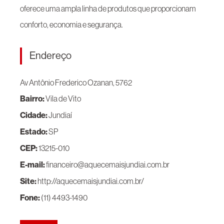
oferece uma ampla linha de produtos que proporcionam
conforto, economia e segurança.
Endereço
Av Antônio Frederico Ozanan, 5762
Bairro:
Vila de Vito
Cidade:
Jundiaí
Estado:
SP
CEP:
13215-010
E-mail:
financeiro@aquecemaisjundiai.com.br
Site:
http://aquecemaisjundiai.com.br/
Fone:
(11) 4493-1490