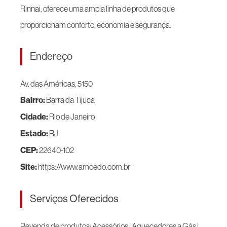
Rinnai, oferece uma ampla linha de produtos que
proporcionam conforto, economia e segurança.
Endereço
Av. das Américas, 5150
Bairro:
Barra da Tijuca
Cidade:
Rio de Janeiro
Estado:
RJ
CEP:
22640-102
Site:
https://www.amoedo.com.br
Serviços Oferecidos
Revenda de produtos: Acessórios | Aquecedores a Gás |