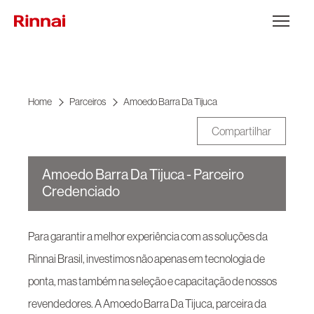
Ir para o conteúdo
Abrir Menu
Home
Parceiros
Amoedo Barra Da Tijuca
Compartilhar
Amoedo Barra Da Tijuca - Parceiro
Credenciado
Para garantir a melhor experiência com as soluções da
Rinnai Brasil, investimos não apenas em tecnologia de
ponta, mas também na seleção e capacitação de nossos
revendedores. A Amoedo Barra Da Tijuca, parceira da