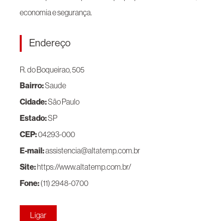
economia e segurança.
Endereço
R. do Boqueirao, 505
Bairro:
Saude
Cidade:
São Paulo
Estado:
SP
CEP:
04293-000
E-mail:
assistencia@altatemp.com.br
Site:
https://www.altatemp.com.br/
Fone:
(11) 2948-0700
Ligar