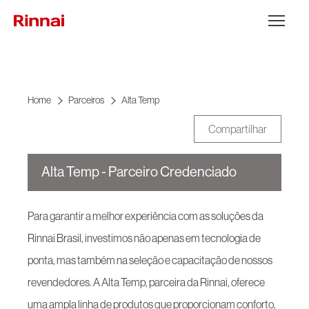
Ir para o conteúdo
Abrir Menu
Home
Parceiros
Alta Temp
Compartilhar
Alta Temp - Parceiro Credenciado
Para garantir a melhor experiência com as soluções da
Rinnai Brasil, investimos não apenas em tecnologia de
ponta, mas também na seleção e capacitação de nossos
revendedores. A Alta Temp, parceira da Rinnai, oferece
uma ampla linha de produtos que proporcionam conforto,