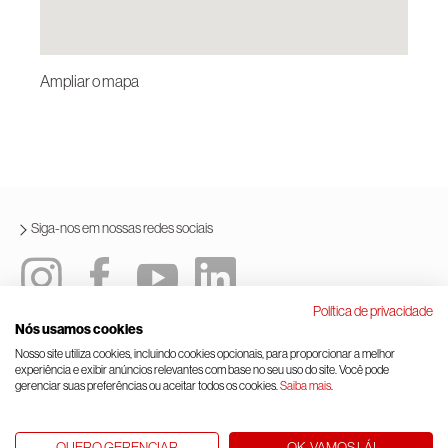
Ampliar o mapa
Siga-nos em nossas redes sociais
Política de privacidade
Nós usamos cookies
Política integrada
Termos e condições de uso
Nosso site utiliza cookies, incluindo cookies opcionais, para proporcionar a melhor
experiência e exibir anúncios relevantes com base no seu uso do site. Você pode
Lei geral de proteção de dados
Gerenciamento de cookies
gerenciar suas preferências ou aceitar todos os cookies.
Saiba mais
.
© Rinnai Corporation.
QUERO GERENCIAR
OK, VAMOS LÁ!