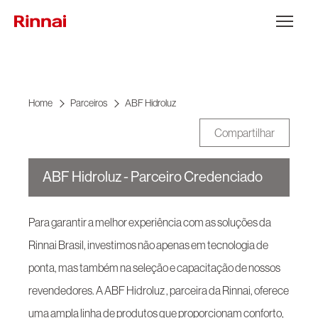
Ir para o conteúdo
Abrir Menu
Home
Parceiros
ABF Hidroluz
Compartilhar
ABF Hidroluz - Parceiro Credenciado
Para garantir a melhor experiência com as soluções da
Rinnai Brasil, investimos não apenas em tecnologia de
ponta, mas também na seleção e capacitação de nossos
revendedores. A ABF Hidroluz , parceira da Rinnai, oferece
uma ampla linha de produtos que proporcionam conforto,