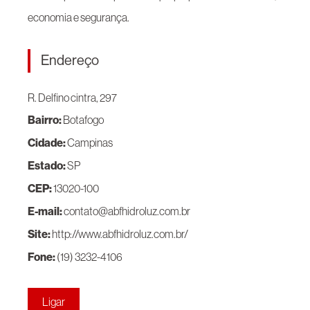
economia e segurança.
Endereço
R. Delfino cintra, 297
Bairro:
Botafogo
Cidade:
Campinas
Estado:
SP
CEP:
13020-100
E-mail:
contato@abfhidroluz.com.br
Site:
http://www.abfhidroluz.com.br/
Fone:
(19) 3232-4106
Ligar