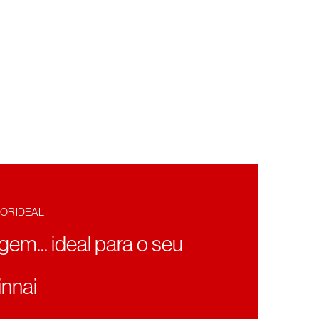
OR IDEAL
agem... ideal para o seu
nnai