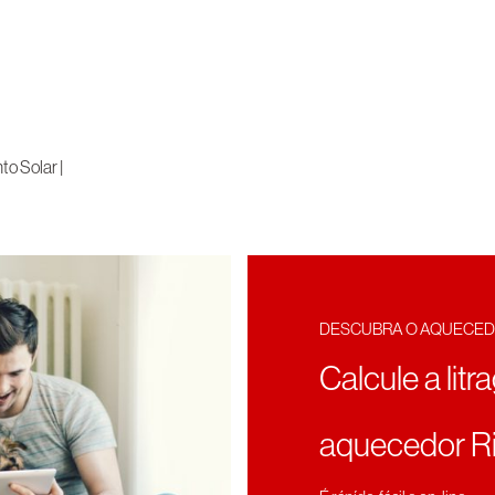
o Solar |
DESCUBRA O AQUECED
Calcule a litr
aquecedor Ri