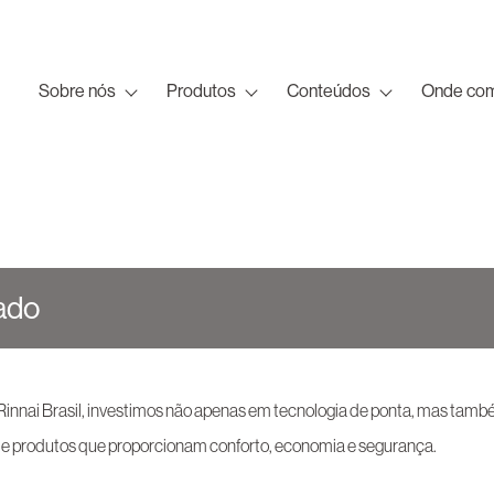
Sobre nós
Produtos
Conteúdos
Onde com
iado
 Rinnai Brasil, investimos não apenas em tecnologia de ponta, mas tam
a de produtos que proporcionam conforto, economia e segurança.