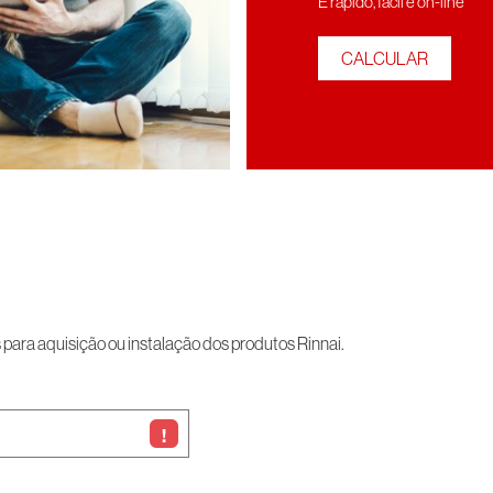
É rápído, fácil e on-line
CALCULAR
ara aquisição ou instalação dos produtos Rinnai.
!