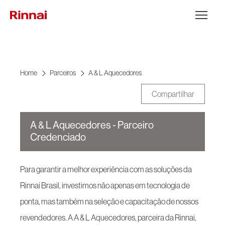
Ir para o conteúdo
Abrir Menu
Home
Parceiros
A & L Aquecedores
Compartilhar
A & L Aquecedores - Parceiro
Credenciado
Para garantir a melhor experiência com as soluções da
Rinnai Brasil, investimos não apenas em tecnologia de
ponta, mas também na seleção e capacitação de nossos
revendedores. A A & L Aquecedores, parceira da Rinnai,