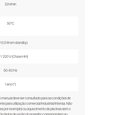
3,9 l/min
50°C
 (1,5 W em standby)
V / 220 V (Chave HH)
50-60 Hz
1 ano (*)
no manual deve ser consultado para as condições de
nte para utilização comercial/industrial/intensa. Não
omes por exemplo) ou aquecimento de piscinas sem o
o. Os dados de vazão do aparelho correspondem ao