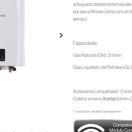
adequado destes sistemas são t
por isso a Rinnai conta com um
serviço.
›
Capacidade:
Gás Natural (GN): 21 l/min
Gás Liquefeito de Petróleo (GLP
Acessórios compatíveis*: Contr
Coletor externo
frontal
60mm; C
(*) acessórios vendidos separadamente