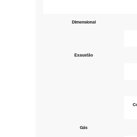
Dimensional
Exaustão
Co
Gás