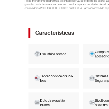
Fotos meramente ilustrativas. A Rinnai reserva-se o direito de alterar 
garantia constante no manual deve ser consultado para as condições de vali
controladores WIFI ROU0030, ROU0031 ou ROU0040 (acessório vendido sep
Características
Compatív
Exaustão Forçada
acessório
Trocador de calor Coil-
Sistemas
less
Seguranç
Duto de exaustão
Bivolt co
60mm
chaveame