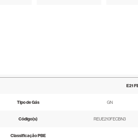
E21 F
Tipo de Gás
GN
Código(s)
REUE210FECBN3
Classificação PBE