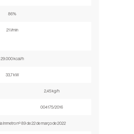
86%
21 l/min
29.000 kcal/h
33,7 kW
2,45 kg/h
004175/2016
a Inmetro nº 89 de 22 de março de 2022