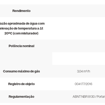
Rendimento
azão aproximada de água com
elevação de temperatura a Δt
20ºC (com misturador)
Potência nominal
Consumo máximo de gás
3,04 m³/h
Registro de objeto
004177/2016
Regulamentação
ABNT NBR 8130 / Portari