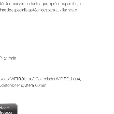
ão (ou mais) importantes que o próprio aparelho, e
time de especialistas técnicos
para auxiliar neste
): 21 l/min
olador WIFI
ROU-003
; Controlador WIFI
ROU-004
;
oletor externo
lateral
60mm