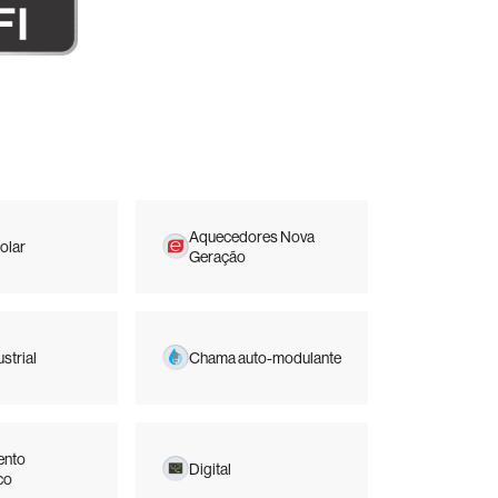
Aquecedores Nova
olar
Geração
strial
Chama auto-modulante
ento
Digital
co