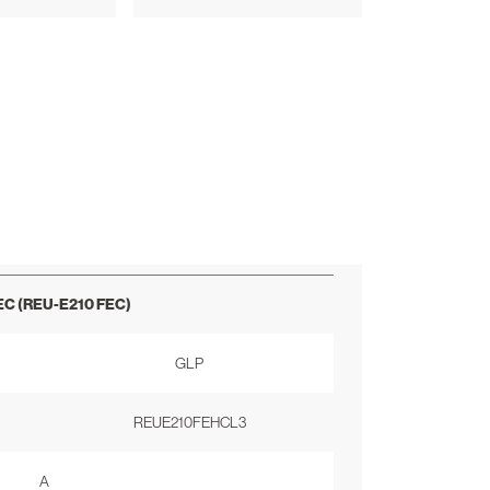
EC (REU-E210 FEC)
GLP
REUE210FEHCL3
A