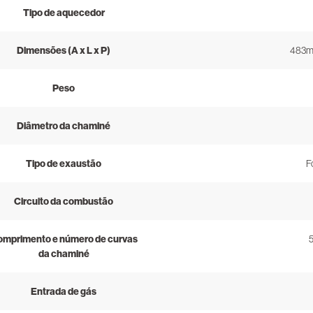
Tipo de aquecedor
Dimensões (A x L x P)
483m
Peso
Diâmetro da chaminé
Tipo de exaustão
F
Circuito da combustão
mprimento e número de curvas
da chaminé
Entrada de gás