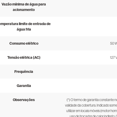
Vazão mínima de água para
acionamento
emperatura limite de entrada de
água fria
Consumo elétrico
50 W
Tensão elétrica (AC)
127 
Frequência
Garantia
Observações
(*) O termo de garantia constante 
validade da cobertura. Indicado some
utilizar em locais móveis (motor h
uso de trocador de calor indiret