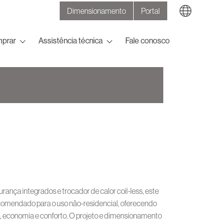
Dimensionamento
Portal
Search
prar
Assistência técnica
Fale conosco
nça integrados e trocador de calor coil-less, este
omendado para o uso não-residencial, oferecendo
economia e conforto. O projeto e dimensionamento