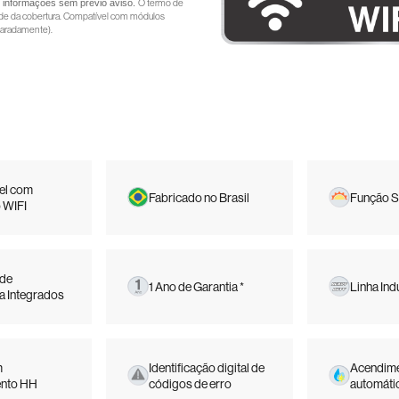
as informações sem prévio aviso.
O termo de
dade da cobertura. Compatível com módulos
aradamente).
el com
Fabricado no Brasil
Função S
 WIFI
 de
1 Ano de Garantia *
Linha Indu
a Integrados
m
Identificação digital de
Acendim
nto HH
códigos de erro
automáti