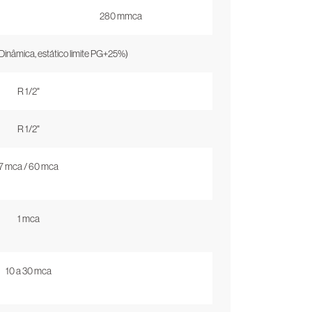
280 mmca
Dinâmica, estático limite PG+25%)
R 1/2"
R 1/2"
7 mca / 60 mca
1 mca
10 a 30 mca