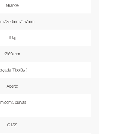
Grande
m / 350mm / 157mm
11 kg
Ø 60 mm
orçada (Tipo B
)
23
Aberto
5m com 3 curvas
G 1/2"