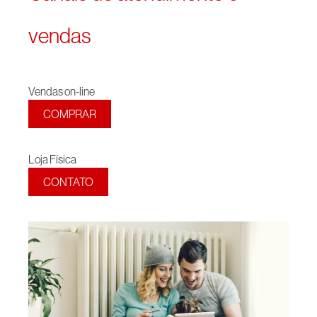
vendas
Vendas on-line
COMPRAR
Loja Física
CONTATO