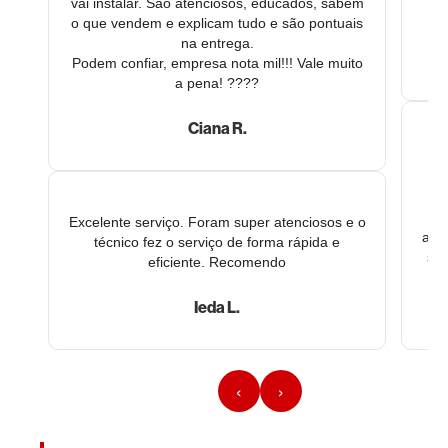
vai instalar. São atenciosos, educados, sabem
o que vendem e explicam tudo e são pontuais
na entrega.
Podem confiar, empresa nota mil!!! Vale muito
a pena! ????
Ciana R.
B
be
i
Excelente serviço. Foram super atenciosos e o
alg
técnico fez o serviço de forma rápida e
sub
eficiente. Recomendo
Ieda L.
‹
›