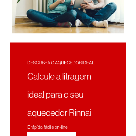
DESCUBRA O AQUECEDOR IDEAL
Calcule a litragem
ideal para o seu
aquecedor Rinnai
É rápído, fácil e on-line