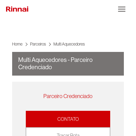
Ir para o conteúdo
Abrir Menu
Home
Parceiros
Multi Aquecedores
Multi Aquecedores - Parceiro
Credenciado
Parceiro Credenciado
CONTATO
Traçar Rota